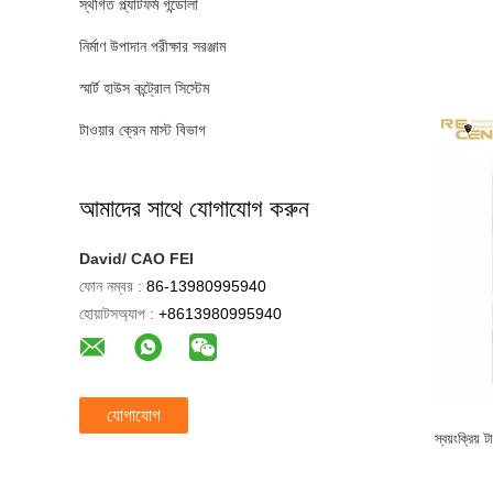
স্থগিত প্ল্যাটফর্ম গন্ডোলা
নির্মাণ উপাদান পরীক্ষার সরঞ্জাম
স্মার্ট হাউস কন্ট্রোল সিস্টেম
টাওয়ার ক্রেন মাস্ট বিভাগ
আমাদের সাথে যোগাযোগ করুন
David/ CAO FEI
ফোন নম্বর :
86-13980995940
হোয়াটসঅ্যাপ :
+8613980995940
যোগাযোগ
স্বয়ংক্রিয় 