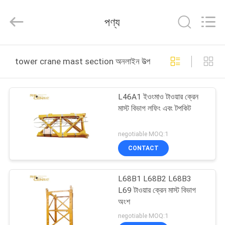
2026
Chengdu
Recen
পণ্য
Technology
Co.,
Ltd..
All
Rights
বাড়ি
Reserved.
tower crane mast section অনলাইন উত্পাদন
পণ্য
L46A1 ইওংমাও টাওয়ার ক্রেন
মাস্ট বিভাগ লফিং এবং টপকিট
আমাদের
সম্পর্কে
negotiable MOQ:1
CONTACT
কারখানা
L68B1 L68B2 L68B3
ভ্রমণ
L69 টাওয়ার ক্রেন মাস্ট বিভাগ
অংশ
মান
negotiable MOQ:1