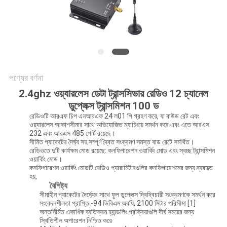
POLICY
পণ্যের বর্ণনা
2.4ghz ওয়্যারলেস ডেটা ট্রান্সসিভার রেডিও 12 চ্যানেল
ডুপ্লেক্স ট্রান্সমিশন 100 ড
রেডিওটি আরএফ চিপ এনআরএফ 24 ল01 পি গ্রহণ করে, যা বাউড রেট এবং
ওয়্যারলেস আকাশসীমার সাথে অভিযোজিত ম্যাচিংয়ে সমর্থন করে এবং এতে আরএস
232 এবং আরএস 485 পোর্ট রয়েছে।
সীমিত প্যাকেটের দৈর্ঘ্য সহ সম্পূর্ণ দ্বৈত সংক্রমণ সমস্ত বাড রেটে সমর্থিত।
রেডিওতে দুটি কার্যক্ষম মোড রয়েছে: কনফিগারেশন ওয়ার্কিং মোড এবং স্বচ্ছ ট্রান্সমিশন
ওয়ার্কিং মোড।
কনফিগারেশন ওয়ার্কিং মোডটি রেডিও প্যারামিটারগুলির কনফিগারেশনের জন্য ব্যবহৃত
হয়,
বৈশিষ্ট্য
সীমাহীন প্যাকেটের দৈর্ঘ্যের সাথে ফুল ডুপ্লেক্স দ্বিদ্বিচারী সংক্রমণকে সমর্থন করে
সংবেদনশীলতা প্রাপ্তি -94 ডিবিএম অবধি, 2100 মিটার পরিসীমা [1]
অন্তর্নির্মিত একাধিক ব্যতিক্রম হ্যান্ডলিং প্রক্রিয়াগুলি দীর্ঘ সময়ের জন্য
স্থিতিশীল অপারেশন নিশ্চিত করে