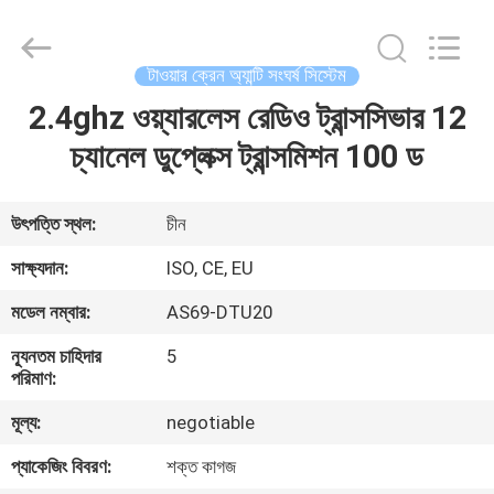
2026
Chengdu
Recen
Technology
Co.,
টাওয়ার ক্রেন অ্যান্টি সংঘর্ষ সিস্টেম
Ltd..
All
Rights
2.4ghz ওয়্যারলেস রেডিও ট্রান্সসিভার 12
বাড়ি
Reserved.
চ্যানেল ডুপ্লেক্স ট্রান্সমিশন 100 ড
পণ্য
উৎপত্তি স্থল:
চীন
আমাদের
সাক্ষ্যদান:
ISO, CE, EU
সম্পর্কে
মডেল নম্বার:
AS69-DTU20
ন্যূনতম চাহিদার
5
কারখানা
পরিমাণ:
ভ্রমণ
মূল্য:
negotiable
প্যাকেজিং বিবরণ:
শক্ত কাগজ
মান