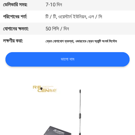
ডেলিভারি সময়:
7-10 দিন
নিয়ন্ত্রণ
পরিশোধের শর্ত:
টি / টি, ওয়েস্টার্ন ইউনিয়ন, এল / সি
যোগাযোগ
যোগানের ক্ষমতা:
50 পিসি / দিন
করুন
লক্ষণীয় করা:
,
ক্রেন যোগাযোগ ব্যবস্থা
ওভারহেড ক্রেন অ্যান্টি সংঘর্ষ সিস্টেম
উদ্ধৃতির
ভালো দাম
জন্য
আবেদন
সাইট
ম্যাপ
PRIVACY