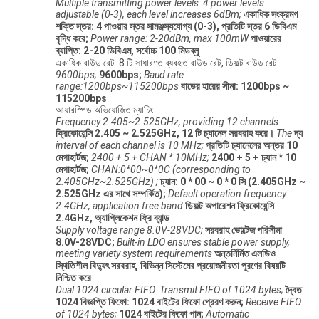
Multiple transmitting power levels: 4 power levels
adjustable (0-3), each level increases 6dBm;
একাধিক সংক্রমণ
শক্তি স্তর: 4 পাওয়ার স্তর সামঞ্জস্যযোগ্য (0-3), প্রতিটি স্তর 6 ডিবিএম
বৃদ্ধি করে;
Power range: 2-20dBm, max 100mW
পাওয়ারের
ব্যাপ্তি: 2-20 ডিবিএম, সর্বোচ্চ 100 মিডব্লু
একাধিক বাউড রেট: 8 টি সাধারণত ব্যবহৃত বাউড রেট, ডিফল্ট বাউড রেট
9600bps;
9600bps;
Baud rate
range:1200bps~115200bps
বাডের হারের সীমা: 1200bps ~
115200bps
আয়ারস্পিড অভিযোজিত ম্যাচিং
Frequency 2.405~2.525GHz, providing 12 channels.
ফ্রিকোয়েন্সি 2.405 ~ 2.525GHz, 12 টি চ্যানেল সরবরাহ করে।
The
দ্য
interval of each channel is 10 MHz;
প্রতিটি চ্যানেলের অন্তর 10
মেগাহার্টজ;
2400 + 5 + CHAN * 10MHz;
2400 + 5 + চ্যান * 10
মেগাহার্টজ;
CHAN:0*00~0*0C (corresponding to
2.405GHz~2.525GHz) ;
চ্যান: 0 * 00 ~ 0 * 0 সি (2.405GHz ~
2.525GHz এর সাথে সম্পর্কিত);
Default operation frequency
2.4GHz, application free band
ডিফল্ট অপারেশন ফ্রিকোয়েন্সি
2.4GHz, অ্যাপ্লিকেশন ফ্রি ব্যান্ড
Supply voltage range 8.0V-28VDC;
সরবরাহ ভোল্টেজ পরিসীমা
8.0V-28VDC;
Built-in LDO ensures stable power supply,
meeting variety system requirements
অন্তর্নির্মিত এলডিও
স্থিতিশীল বিদ্যুৎ সরবরাহ, বিভিন্ন সিস্টেমের প্রয়োজনীয়তা পূরণের বিষয়টি
নিশ্চিত করে
Dual 1024 circular FIFO: Transmit FIFO of 1024 bytes;
দ্বৈত
1024 বিজ্ঞপ্তি ফিফো: 1024 বাইটের ফিফো প্রেরণ করুন;
Receive FIFO
of 1024 bytes;
1024 বাইটের ফিফো পান;
Automatic