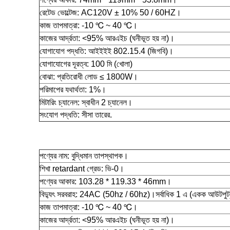
রেটেড ভোল্টেজ:
AC120V ± 10% 50 / 60HZ।
কাজ তাপমাত্রা:
-10 ℃ ~ 40 ℃।
কাজের আর্দ্রতা:
<95% আরএইচ (ঘনীভূত হয় না)।
যোগাযোগ পদ্ধতি:
আইইইই 802.15.4 (জিগবি)।
যোগাযোগের দূরত্ব:
100 মি (খোলা)
বোঝা:
প্রতিরোধী লোড ≤ 1800W।
পরিমাপের যথার্থতা:
1%।
মিটারিং চ্যানেল:
স্বাধীন 2 চ্যানেল।
সংযোগ পদ্ধতি:
সীসা তারের.
পণ্যের নাম:
বুদ্ধিমান তাপস্থাপক।
শিখা retardant গ্রেড:
ভি-0।
পণ্যের আকার:
103.28 * 119.33 * 46mm।
বিদ্যুৎ সরবরাহ:
24AC (50hz / 60hz)।
সর্বাধিক 1 এ (একক আউটপুট
কাজ তাপমাত্রা:
-10 ℃ ~ 40 ℃।
কাজের আর্দ্রতা:
<95% আরএইচ (ঘনীভূত হয় না)।