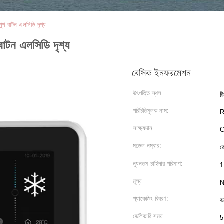
 পুশ বাটন এলসিডি দৃশ্য
 বাটন এলসিডি দৃশ্য
বেসিক ইনফরমেশন
উৎপত্তি স্থল:
চ
পরিচিতিমুলক নাম:
সাক্ষ্যদান:
C
মডেল নম্বার:
র
ন্যূনতম চাহিদার পরিমাণ:
1
মূল্য:
N
প্যাকেজিং বিবরণ:
বা
ডেলিভারি সময়:
5