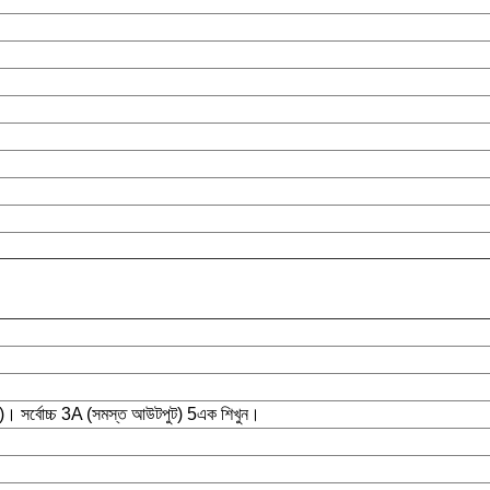
)। সর্বোচ্চ 3A (সমস্ত আউটপুট) 5এক শিখুন।