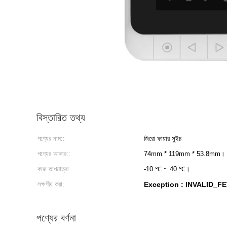
বিস্তারিত তথ্য
পণ্যের নাম::
জিরো ফায়ার সুইচ
পণ্যের আকার::
74mm * 119mm * 53.8mm।
কাজ তাপমাত্রা::
-10 ℃ ~ 40 ℃।
লক্ষণীয় করা:
Exception : INVALID_FE
পণ্যের বর্ণনা