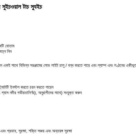
ন সুইচওয়াল টাচ স্যুইচ
একটি বোতাম
যত্ন নিন
ন একই সাথে বিভিন্ন সরঞ্জামের লোড লাইট চালু / বন্ধ করতে পারে এবং ল্যাম্প এবং লণ্ঠনের একীভূত 
্ট্যাটটি ইনস্টল করতে চয়ন করতে পারেন
এবং গ্যাস নদীর গভীরতানির্ণয়), অনুরাগীদের সাথে) সংযুক্ত করুন
ং প্রভাব, সুরক্ষা, শক্তি সঞ্চয় এবং অন্তরঙ্গ সুরক্ষা