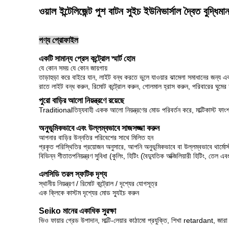
ওয়াল ইন্টেলিজেন্ট পুশ বাটন সুইচ ইউনিভার্সাল দ্বৈত বুদ্ধিমা
পণ্য প্রোফাইল
একটি সামান্য প্রেস কন্ট্রোল স্মার্ট হোম
যে কোন সময় যে কোন জায়গায়
তাড়াহুড়া করে বাইরে যান, লাইট বন্ধ করতে ভুলে যাওয়ার ঝামেলা সমাধানের জন্য 
রাতে লাইট বন্ধ করুন, রিমোট কন্ট্রোল করুন, গোলমাল হ্রাস করুন, পরিবারের ঘুমের 
পুরো বাড়ির আলো নিয়ন্ত্রণে রয়েছে
Traditionalতিহ্যবাহী একক আলো নিয়ন্ত্রণের মোড পরিবর্তন করে, মাল্টিকাস্ট ফাংশ
অনুভূমিকভাবে এবং উল্লম্বভাবে সাজসজ্জা করুন
আপনার বাড়ির উন্নতির পরিবেশের সাথে মিলিত হন
প্রকৃত পরিস্থিতির প্রয়োজন অনুসারে, আপনি অনুভূমিকভাবে বা উল্লম্বভাবে থার্মোস
বিভিন্ন শীতাতপনিয়ন্ত্রণ সুবিধা (কুলিং, হিটিং (বৈদ্যুতিক অক্জিলিয়ারী হিটিং, তেল 
এলসিডি তরল স্ফটিক দৃশ্য
স্থানীয় নিয়ন্ত্রণ / রিমোট কন্ট্রোল / দৃশ্যের যোগসূত্র
এক ক্লিকে কাস্টম দৃশ্যের মোড স্যুইচ করুন
Seiko মানের একাধিক সুরক্ষা
ভিও ফায়ার গ্রেড উপাদান, মাল্টি-লেয়ার কাঠামো প্রযুক্তি, শিখা retardant, জারা এব