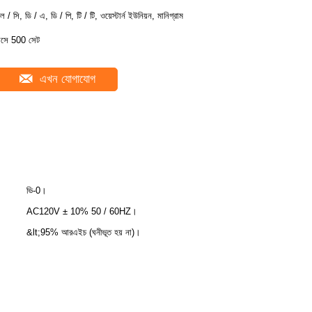
ল / সি, ডি / এ, ডি / পি, টি / টি, ওয়েস্টার্ন ইউনিয়ন, মানিগ্রাম
াসে 500 সেট
এখন যোগাযোগ
ভি-0।
AC120V ± 10% 50 / 60HZ।
&lt;95% আরএইচ (ঘনীভূত হয় না)।