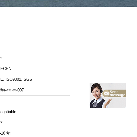
ীন
RECEN
E, ISO9001, SGS
েসিন-এস এম-007
egotiable
ক্স
-10 দিন