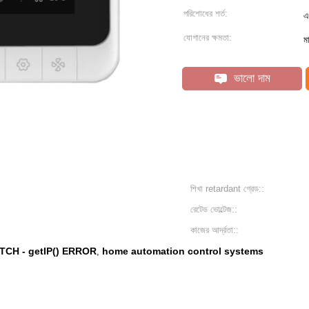
পরিশোধের শর্ত:
এ
যোগানের ক্ষমতা:
ম
ভালো দাম
শিখা retardant গ্রেড::
রেটেড ভোল্টেজ::
কাজের আর্দ্রতা::
TCH - getIP() ERROR
home automation control systems
,